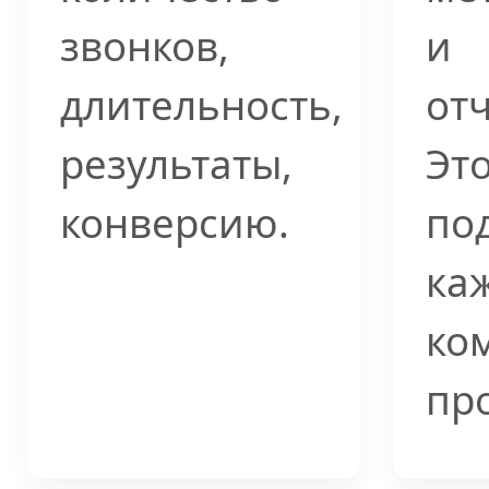
звонков,
и
длительность,
отч
результаты,
Это
конверсию.
под
ка
ко
про