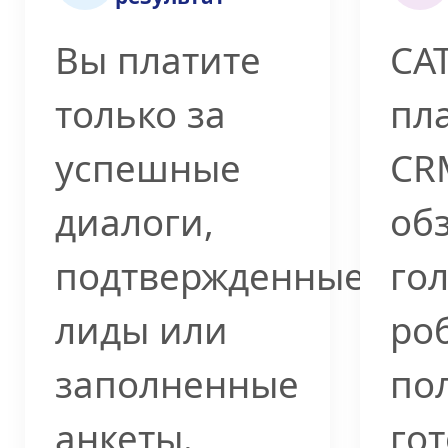
Вы платите
CAT
только за
пл
успешные
CR
диалоги,
об
подтвержденные
го
лиды или
ро
заполненные
по
анкеты.
го