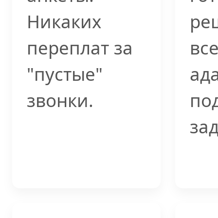
Никаких
ре
переплат за
вс
"пустые"
ад
звонки.
по
за