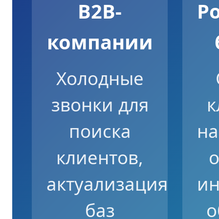
B2B-
Р
компании
Холодные
звонки для
к
поиска
н
клиентов,
о
актуализация
и
баз
о