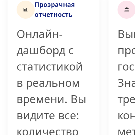
Прозрачная
📊
🏛️
отчетность
Онлайн-
Вы
дашборд с
пр
статистикой
гос
в реальном
Зн
времени. Вы
тр
видите все:
ко
количество
ме